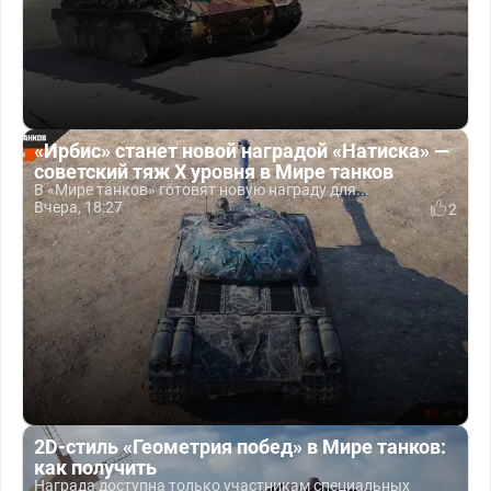
«Ирбис» станет новой наградой «Натиска» —
советский тяж X уровня в Мире танков
В «Мире танков» готовят новую награду для...
Вчера, 18:27
2
2D-стиль «Геометрия побед» в Мире танков:
как получить
Награда доступна только участникам специальных