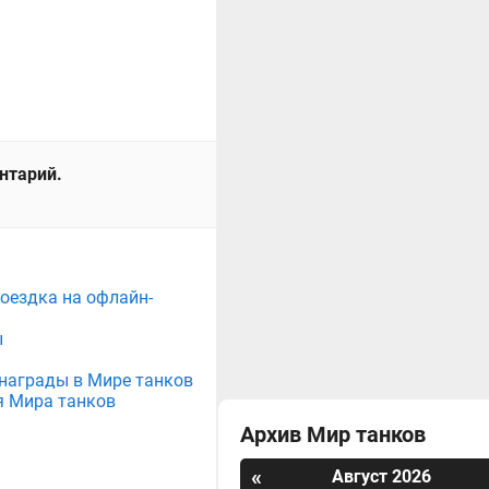
ентарий.
поездка на офлайн-
ы
е награды в Мире танков
я Мира танков
Архив Мир танков
«
Август 2026