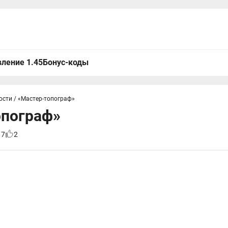
ление 1.45
Бонус-коды
ости
/
«Мастер-топограф»
опограф»
17
2