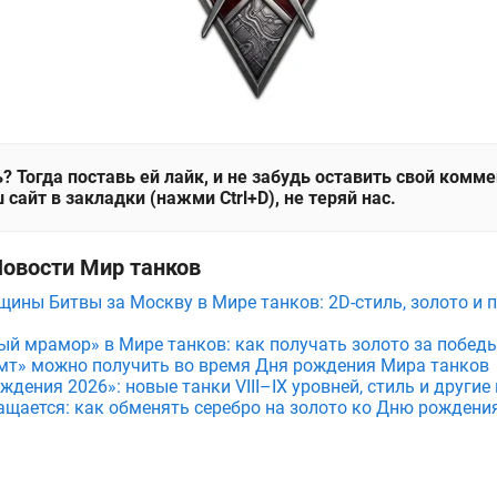
? Тогда поставь ей лайк, и не забудь оставить свой комм
 сайт в закладки (нажми Ctrl+D), не теряй нас.
Новости Мир танков
щины Битвы за Москву в Мире танков: 2D-стиль, золото и 
ый мрамор» в Мире танков: как получать золото за побед
мт» можно получить во время Дня рождения Мира танков
дения 2026»: новые танки VIII–IX уровней, стиль и други
ащается: как обменять серебро на золото ко Дню рождени