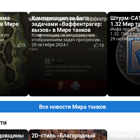
жима
Компенсация за баг с
Штурм-САУ
 в Мире
задачами «Ваффентрагер:
1.32 Мир т
вызов» в Мире танков
Инфа про Шту
1.32. Пока нич
и по
Компенсация за некорректное
29 октября 20
м».
отображением задач прогрессии...
29 октября 2024 г.
3
10
Все новости Мира танков
ти
одовщины
2D-стиль «Благородный
Нашивку «