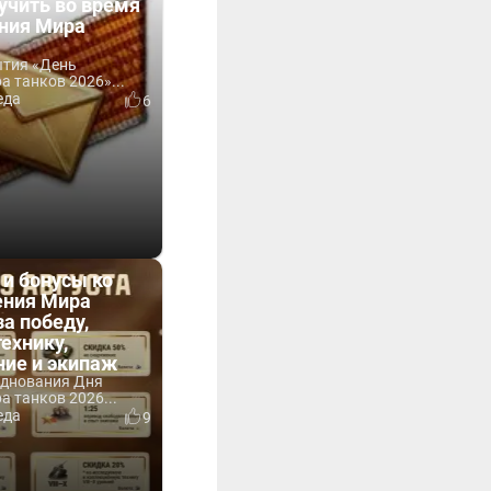
учить во время
ния Мира
ытия «День
 танков 2026»...
еда
6
 и бонусы ко
ния Мира
за победу,
технику,
ние и экипаж
зднования Дня
 танков 2026...
еда
9