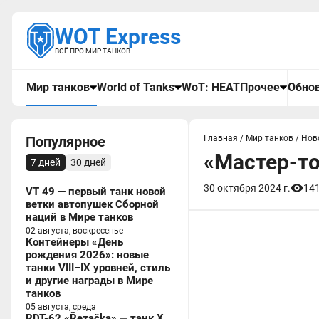
WOT Express
ВСЁ ПРО МИР ТАНКОВ
Мир танков
World of Tanks
WoT: HEAT
Прочее
Обнов
Популярное
Главная
/
Мир танков
/
Нов
«Мастер-т
7 дней
30 дней
30 октября 2024 г.
14
VT 49 — первый танк новой
ветки автопушек Сборной
наций в Мире танков
02 августа, воскресенье
Контейнеры «День
рождения 2026»: новые
танки VIII–IX уровней, стиль
и другие награды в Мире
танков
05 августа, среда
RDT-62 «Řezačka» — танк X