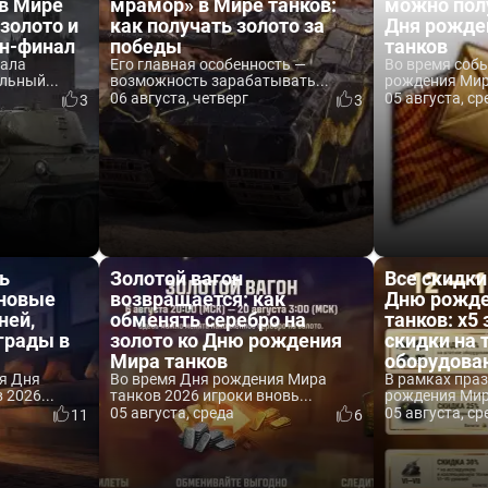
 в Мире
мрамор» в Мире танков:
можно пол
 золото и
как получать золото за
Дня рожде
йн-финал
победы
танков
вала
Его главная особенность —
Во время соб
льный...
возможность зарабатывать...
рождения Мира
06 августа, четверг
05 августа, ср
3
3
ь
Золотой вагон
Все скидки
 новые
возвращается: как
Дню рожде
ней,
обменять серебро на
танков: x5 
аграды в
золото ко Дню рождения
скидки на 
Мира танков
оборудова
я Дня
Во время Дня рождения Мира
В рамках пра
2026...
танков 2026 игроки вновь...
рождения Мира
05 августа, среда
05 августа, ср
11
6