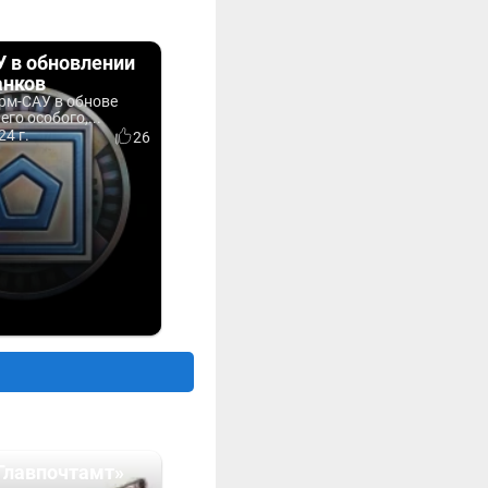
 в обновлении
анков
рм-САУ в обнове
его особого,...
24 г.
26
Главпочтамт»