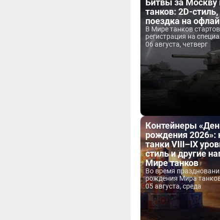
Битвы за Москву
танков: 2D-стиль,
поездка на офла
В Мире танков старто
регистрация на специа
06 августа, четверг
Контейнеры «Ден
рождения 2026»:
танки VIII–IX уров
стиль и другие н
Мире танков
Во время праздновани
рождения Мира танков 
05 августа, среда