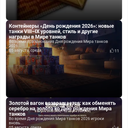
Контейнеры «День рождения 2026»: новые
танки VIII–IX уровней, стиль и другие
награды в Мире танков
Во время празднования Дня рождения Мира танков
2026...
05 августа, среда
11
Золотой вагон возвращается: как обменять
серебро на золото ко Дню рождения Мира
танков
Во время Дня рождения Мира танков 2026 игроки
вновь...
05 августа, среда