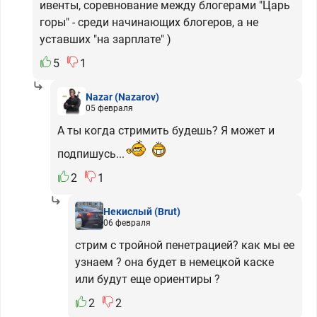
ивенты, соревнование между блогерами "Царь
горы" - среди начинающих блогеров, а не
уставших "на зарплате" )
5
1
Nazar
(Nazarov)
05 февраля
А ты когда стримить будешь? Я может и
подпишусь...
2
1
Некислый
(Brut)
06 февраля
стрим с тройной пенетрацией? как мы ее
узнаем ? она будет в немецкой каске
или будут еще ориентиры ?
2
2