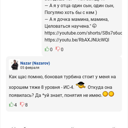
— А я у отца один сын, один сын,
Погуляю хоть бы с кем )
— А я дочка мамина, мамина,
Целоваться научена." 🤭
https://youtube.com/shorts/SBs7s6udd
https://youtu.be/RbAXJNUcWQI
0
0
Nazar
(Nazarov)
05 февраля
Как щас помню, боновая турбина стоит у меня на
хорошем тяже 8 уровня - ИС-4.
Откуда она
появилась? Да *уй знает, понятия не имею.
4
8