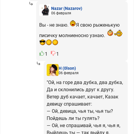
Nazar
(Nazarov)
06 февраля
Вы - не знаю.
Я свою рыженькую
писичку молниеносно узнаю.
1
1
H
(0lson)
06 февраля
"Ой, на горе два дубка, два дубка,
Да и склонились друг к другу.
Ветер дуб качает, качает, Казак
девицу спрашивает:
— Ой, девица, чья ты, чья ты?
Пойдешь ли ты гулять?
— Ой, не спрашивай, чья я, чья я,
Выйдешь ты — так выйду я.