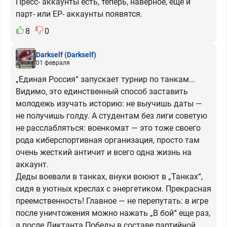
Пресс- аккаунты есть, теперь, наверное, ещё и
парт- или ЕР- аккаунты появятся.
8
0
Darkself
(Darkself)
01 февраля
„Единая Россия“ запускает турнир по танкам...
Видимо, это единственный способ заставить
молодежь изучать историю: не выучишь даты —
не получишь голду. А студентам без лиги советую
не расслабляться: военкомат — это тоже своего
рода киберспортивная организация, просто там
очень жесткий античит и всего одна жизнь на
аккаунт.
Деды воевали в танках, внуки воюют в „Танках“,
сидя в уютных креслах с энергетиком. Прекрасная
преемственность! Главное — не перепутать: в игре
после уничтожения можно нажать „В бой“ еще раз,
а после Диктанта Победы в составе партийной