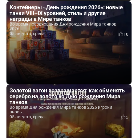
Контейнеры «День рождения 2026»: новые
танки VIII–IX уровней, стиль и другие
награды в Мире танков
Во время празднования Дня рождения Мира танков
2026...
05 августа, среда
10
Золотой вагон возвращается: как обменять
серебро на золото ко Дню рождения Мира
танков
Во время Дня рождения Мира танков 2026 игроки
вновь...
05 августа, среда
5