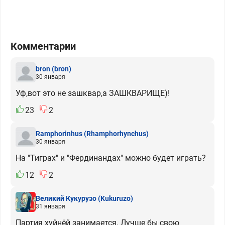
Комментарии
bron
(bron)
30 января
Уф,вот это не зашквар,а ЗАШКВАРИЩЕ)!
23
2
Ramphorinhus
(Rhamphorhynchus)
30 января
На "Тиграх" и "Фердинандах" можно будет играть?
12
2
Великий Кукурузо
(Kukuruzo)
31 января
Партия хуйнёй занимается. Лучше бы свою