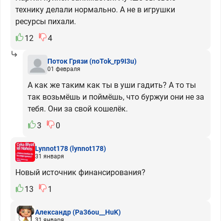
технику делали нормально. А не в игрушки
ресурсы пихали.
12
4
Поток Грязи
(noTok_rp9I3u)
01 февраля
А как же таким как ты в уши гадить? А то ты
так возьмёшь и поймёшь, что буржуи они не за
тебя. Они за свой кошелёк.
3
0
Lynnot178
(lynnot178)
31 января
Новый источник финансирования?
13
1
Александр
(Pa36ou__HuK)
31 января