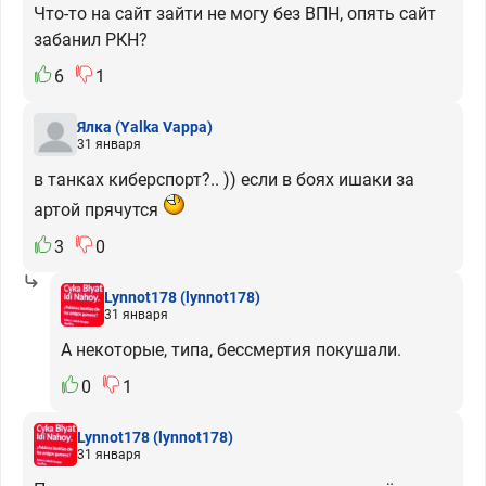
Что-то на сайт зайти не могу без ВПН, опять сайт
забанил РКН?
6
1
Ялка
(Yalka Vappa)
31 января
в танках киберспорт?.. )) если в боях ишаки за
артой прячутся
3
0
Lynnot178
(lynnot178)
31 января
А некоторые, типа, бессмертия покушали.
0
1
Lynnot178
(lynnot178)
31 января