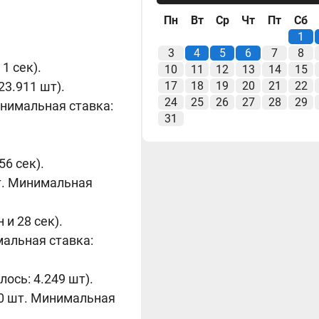
Пн
Вт
Ср
Чт
Пт
Сб
1
3
4
5
6
7
8
1 сек).
10
11
12
13
14
15
23.911 шт).
17
18
19
20
21
22
24
25
26
27
28
29
Минимальная ставка:
31
56 сек).
шт. Минимальная
 и 28 сек).
мальная ставка:
лось: 4.249 шт).
00 шт. Минимальная