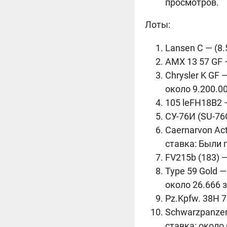
просмотров.
Лоты:
Lansen C — (8.
AMX 13 57 GF —
Chrysler K GF
около 9.200.00
105 leFH18B2 —
СУ-76И (SU-76G
Caernarvon Ac
ставка: Были 
FV215b (183) —
Type 59 Gold 
около 26.666 
Pz.Kpfw. 38H 7
Schwarzpanzer
ставка: около