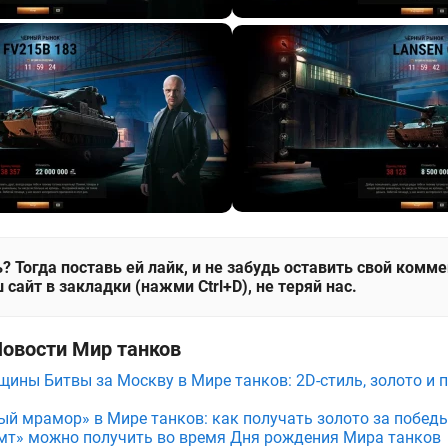
? Тогда поставь ей лайк, и не забудь оставить свой комм
 сайт в закладки (нажми Ctrl+D), не теряй нас.
Новости Мир танков
щины Битвы за Москву в Мире танков: 2D-стиль, золото и 
ый мрамор» в Мире танков: как получать золото за побед
мт» можно получить во время Дня рождения Мира танков