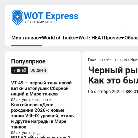
WOT Express
ВСЁ ПРО МИР ТАНКОВ
Мир танков
World of Tanks
WoT: HEAT
Прочее
Обнов
Популярное
Главная
/
Мир танков
/
Нов
Черный рын
7 дней
30 дней
Как это бы
VT 49 — первый танк новой
ветки автопушек Сборной
06 октября 2025 г.
20
наций в Мире танков
02 августа, воскресенье
Контейнеры «День
рождения 2026»: новые
танки VIII–IX уровней, стиль
и другие награды в Мире
танков
05 августа, среда
RDT-62 «Řezačka» — танк X