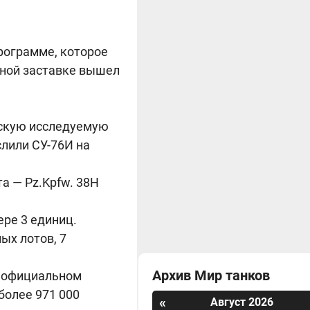
рограмме, которое
чной заставке вышел
йскую исследуемую
слили СУ-76И на
а — Pz.Kpfw. 38H
ере 3 единиц.
ых лотов, 7
Архив Мир танков
а официальном
более 971 000
«
Август 2026