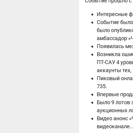
Событие прошло с 
Интересные ф
Событие было
было опублико
амбассадор «Ч
Появилась ме
Возникла оши
ПТ-САУ 4 уров
аккаунты тех, 
Пиковый онлай
735.
Впервые прода
Было 9 лотов 
аукционных ло
Видео анонс «
видеоканале. 