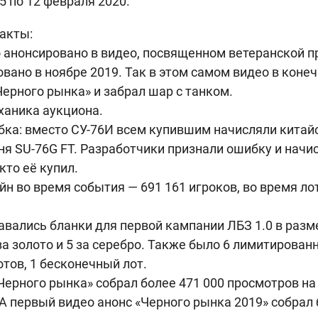
5 по 12 февраля 2020.
акты:
 анонсировано в видео, посвященном ветеранской п
вано в ноябре 2019. Так в этом самом видео в коне
ерного рынка» и забрал шар с танком.
ханика аукциона.
бка: вместо СУ-76И всем купившим начисляли кита
ня SU-76G FT. Разработчики признали ошибку и начи
кто её купил.
н во время события — 691 161 игроков, во время лот
вались бланки для первой кампании ЛБЗ 1.0 в разм
за золото и 5 за серебро. Также было 6 лимитированн
тов, 1 бесконечный лот.
Черного рынка» собрал более 471 000 просмотров н
А первый видео анонс «Черного рынка 2019» собрал 