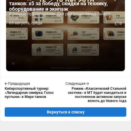
танков: x5 за победу, скидки на технику,
оборудование и экипаж
В рамках празднования Дня рождения Мира танков
2026...
05 августа, среда
8
Предыдущая
Следующая
Киберспортивный турнир:
Режим «Классический Стальной
«Легендарная семёрка: Голос
охотник» в МТ будет находиться в
пустыни» в Мире танков
постоянном активном запуске
вплоть до Нового года
Вернуться к списку