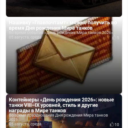
Нашивку «Главпочтамт» можно получить во
время Дня рождения Мира танков
Во время события «День рождения Мира танков 2026»...
05 августа, среда
5
Контейнеры «День рождения 2026»: новые
танки VIII–IX уровней, стиль и другие
награды в Мире танков
Во время празднования Дня рождения Мира танков
2026...
05 августа, среда
10