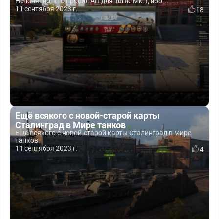
Непонятно, кто просил АП для Turtle Mk. I, ибо...
11 сентября 2023 г.
18
Ещё всякого с новой-старой карты
Сталинград в Мире танков
Ещё всякого с новой-старой карты Сталинград в Мире
танков.
11 сентября 2023 г.
4