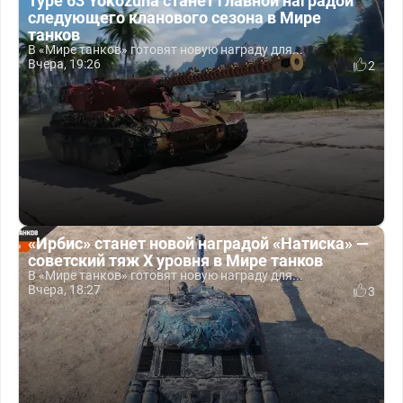
Type 63 Yokozuna станет главной наградой
следующего кланового сезона в Мире
танков
В «Мире танков» готовят новую награду для...
Вчера, 19:26
2
«Ирбис» станет новой наградой «Натиска» —
советский тяж X уровня в Мире танков
В «Мире танков» готовят новую награду для...
Вчера, 18:27
3