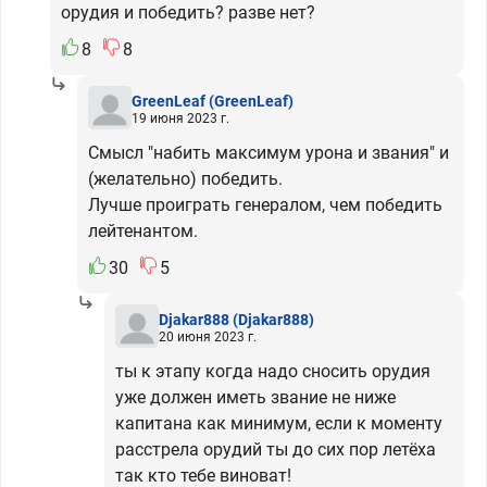
орудия и победить? разве нет?
8
8
GreenLeaf
(GreenLeaf)
19 июня 2023 г.
Смысл "набить максимум урона и звания" и
(желательно) победить.
Лучше проиграть генералом, чем победить
лейтенантом.
30
5
Djakar888
(Djakar888)
20 июня 2023 г.
ты к этапу когда надо сносить орудия
уже должен иметь звание не ниже
капитана как минимум, если к моменту
расстрела орудий ты до сих пор летёха
так кто тебе виноват!