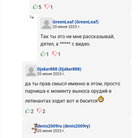
5
1
GreenLeaf
(GreenLeaf)
20 июня 2023 г.
Так ты это не мне рассказывай,
дятел, а ***** с видео.
1
1
Djakar888
(Djakar888)
20 июня 2023 г.
да ты прав смысл именно в этом, просто
парниша к моменту выноса орудий в
летенантах ходит вот и бесится
2
2
denis2009ru
(denis2009ry)
20 июня 2023 г.