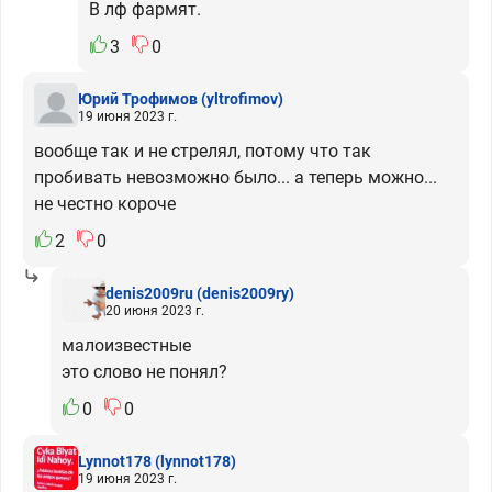
В лф фармят.
3
0
Юрий Трофимов
(yltrofimov)
19 июня 2023 г.
вообще так и не стрелял, потому что так
пробивать невозможно было... а теперь можно...
не честно короче
2
0
denis2009ru
(denis2009ry)
20 июня 2023 г.
малоизвестные
это слово не понял?
0
0
Lynnot178
(lynnot178)
19 июня 2023 г.