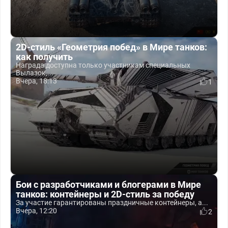
2D-стиль «Геометрия побед» в Мире танков:
как получить
Награда доступна только участникам специальных
Вылазок,...
Вчера, 18:13
1
Бои с разработчиками и блогерами в Мире
танков: контейнеры и 2D-стиль за победу
За участие гарантированы праздничные контейнеры, а...
Вчера, 12:20
2