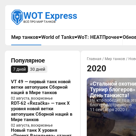
WOT Express
ВСЁ ПРО МИР ТАНКОВ
Мир танков
World of Tanks
WoT: HEAT
Прочее
Обнов
Популярное
Главная
/
Мир танков
/
Нов
2020
7 дней
30 дней
VT 49 — первый танк новой
«Стальной охотни
ветки автопушек Сборной
Турнир блогеров»
наций в Мире танков
День танкиста!
02 августа, воскресенье
Ну, кто победит то в эт
RDT-62 «Řezačka» — танк X
блогеров/стримеров...
уровня новой ветки
11 сентября 2020 г.
автопушек Сборной наций в
Мире танков
02 августа, воскресенье
Новый танк X уровня
«Проект Васильева» станет