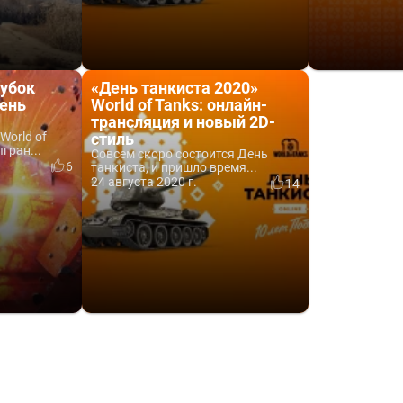
убок
«День танкиста 2020»
День
World of Tanks: онлайн-
трансляция и новый 2D-
World of
стиль
гран...
Совсем скоро состоится День
6
танкиста, и пришло время...
24 августа 2020 г.
14