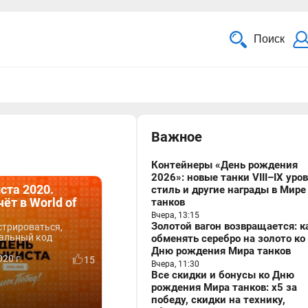
Поиск
Важное
Контейнеры «День рождения
2026»: новые танки VIII–IX уро
ста 2020.
стиль и другие награды в Мире
ёт в World of
танков
Вчера, 13:15
Золотой вагон возвращается: к
стрироваться,
иальный код
обменять серебро на золото ко
Дню рождения Мира танков
20 г.
15
Вчера, 11:30
Все скидки и бонусы ко Дню
рождения Мира танков: x5 за
победу, скидки на технику,