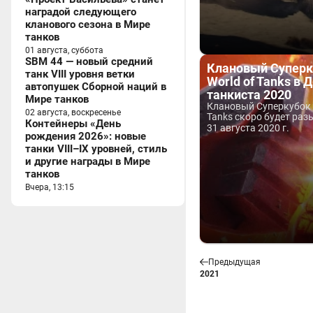
наградой следующего
кланового сезона в Мире
танков
01 августа, суббота
SBM 44 — новый средний
Клановый Суперк
танк VIII уровня ветки
World of Tanks в 
автопушек Сборной наций в
танкиста 2020
Мире танков
Клановый Суперкубок 
02 августа, воскресенье
Tanks скоро будет разы
Контейнеры «День
31 августа 2020 г.
рождения 2026»: новые
танки VIII–IX уровней, стиль
и другие награды в Мире
танков
Вчера, 13:15
Предыдущая
2021