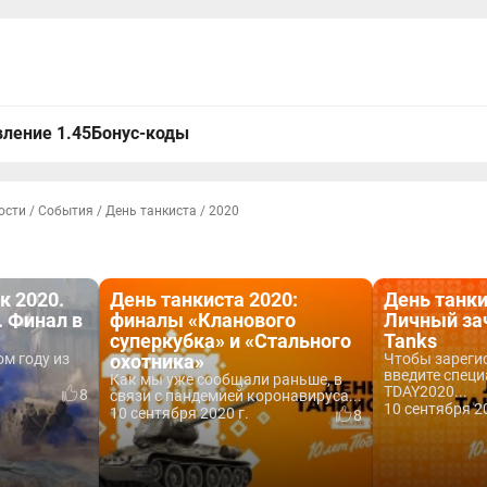
ление 1.45
Бонус-коды
ости
/
События
/
День танкиста
/
2020
к 2020.
День танкиста 2020:
День танки
. Финал в
финалы «Кланового
Личный зач
суперкубка» и «Стального
Tanks
ом году из
охотника»
Чтобы зареги
введите спец
Как мы уже сообщали раньше, в
TDAY2020...
8
связи с пандемией коронавируса...
10 сентября 20
10 сентября 2020 г.
8