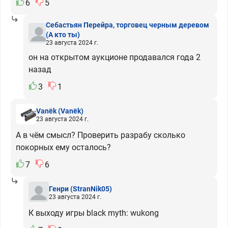
6
5
Себастьян Перейра, торговец черным деревом
(А кто ты)
23 августа 2024 г.
он на открытом аукционе продавался года 2
назад
3
1
Vanёk
(Vanёk)
23 августа 2024 г.
А в чём смысл? Проверить разрабу сколько
покорных ему осталось?
7
6
Генри
(StranNik05)
23 августа 2024 г.
К выходу игры black myth: wukong