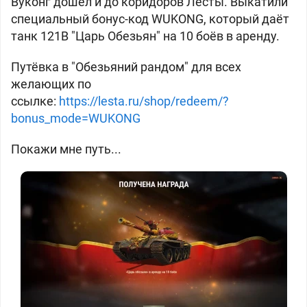
Вуконг дошёл и до коридоров Лесты. Выкатили
специальный бонус-код WUKONG, который даёт
танк 121B "Царь Обезьян" на 10 боёв в аренду.
Путёвка в "Обезьяний рандом" для всех
желающих по
ссылке:
https://lesta.ru/shop/redeem/?
bonus_mode=WUKONG
Покажи мне путь...