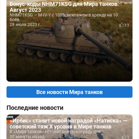
Бонус-коды NHM71KSG для Мира танков.
Август 2023
NHM71KSG — M-IV-Y с 100% экипажем в аренду на 10
боёв.
28 июля 2023 г.
11
Все новости Мира танков
Последние новости
«Ирбис» станет новой наградой «Натиска» —
советский тяж X уровня в Мире танков
В «Мире танков» готовят новую награду для...
30 минуты назад
1