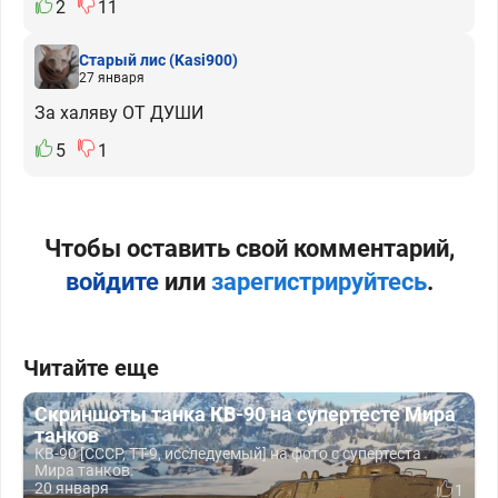
2
11
Старый лис
(Kasi900)
27 января
За халяву ОТ ДУШИ
5
1
Чтобы оставить свой комментарий,
войдите
или
зарегистрируйтесь
.
Читайте еще
Скриншоты танка КВ-90 на супертесте Мира
танков
КВ-90 [СССР, ТТ-9, исследуемый] на фото с супертеста
Мира танков.
20 января
1