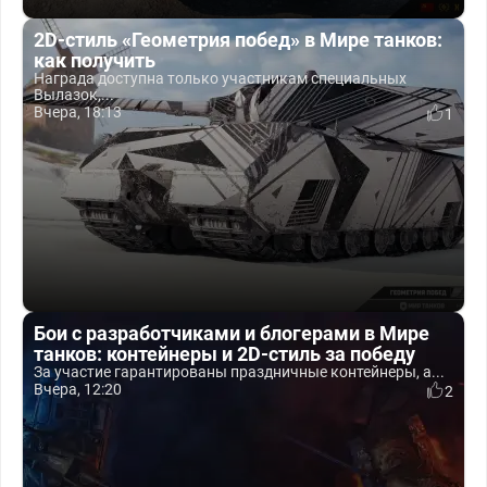
2D-стиль «Геометрия побед» в Мире танков:
как получить
Награда доступна только участникам специальных
Вылазок,...
Вчера, 18:13
1
Бои с разработчиками и блогерами в Мире
танков: контейнеры и 2D-стиль за победу
За участие гарантированы праздничные контейнеры, а...
Вчера, 12:20
2