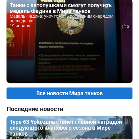
Танки с автопушками смогут получить
медаль Фадина в Мире танков
Медаль Фадина: уничтожить последним снарядом
последнюю...
19 января
3
Все новости Мира танков
Последние новости
Type 63 Yokozuna станет главной наградой
следующего кланового сезона в Мире
танков
В «Мире танков» готовят новую награду для...