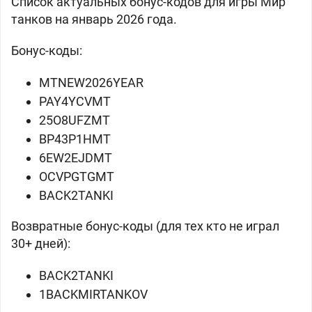
Список актуальных бонус-кодов для игры Мир
танков на январь 2026 года.
Бонус-коды:
MTNEW2026YEAR
PAY4YCVMT
25O8UFZMT
BP43P1HMT
6EW2EJDMT
OCVPGTGMT
BACK2TANKI
Возвратные бонус-коды (для тех кто не играл
30+ дней):
BACK2TANKI
1BACKMIRTANKOV