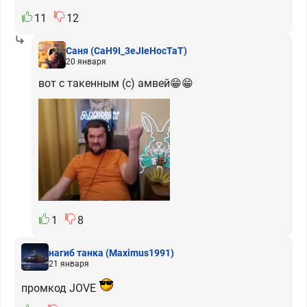
11
12
Саня
(CaH9I_3eJIeHocTaT)
20 января
вот с такенным (с) амвей😁😁
1
8
нагиб танка
(Maximus1991)
21 января
промкод JOVE