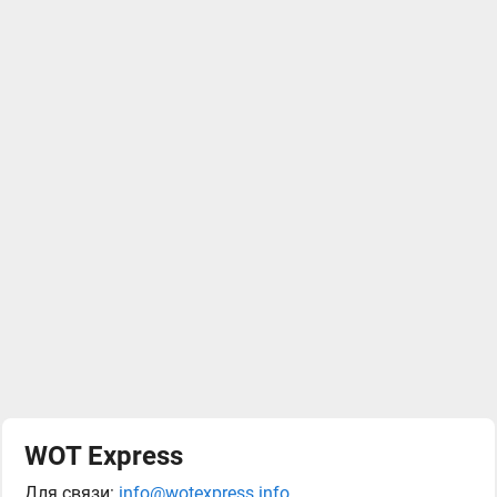
WOT Express
Для связи:
info@wotexpress.info