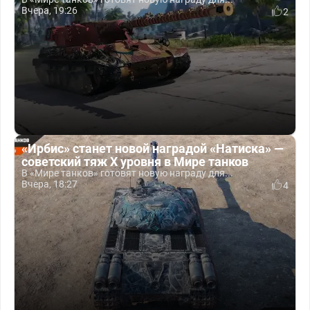
Вчера, 19:26
2
«Ирбис» станет новой наградой «Натиска» —
советский тяж X уровня в Мире танков
В «Мире танков» готовят новую награду для...
Вчера, 18:27
4