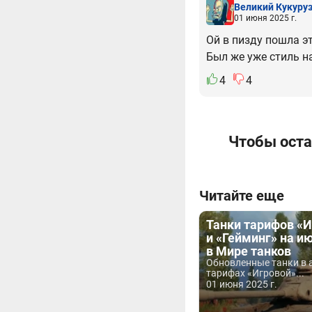
Великий Кукуру
01 июня 2025 г.
Ой в пизду пошла эт
Был же уже стиль н
4
4
Чтобы оста
Читайте еще
Танки тарифов «
и «Гейминг» на и
в Мире танков
Обновленные танки в 
тарифах «Игровой»...
01 июня 2025 г.