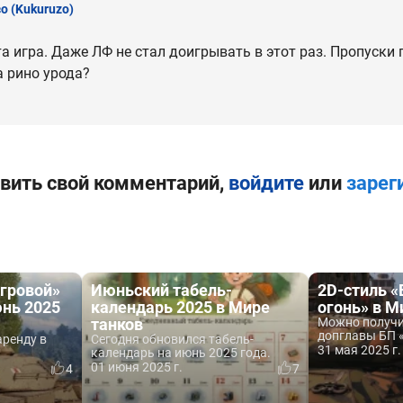
зо
(Kukuruzo)
а игра. Даже ЛФ не стал доигрывать в этот раз. Пропуски 
а рино урода?
вить свой комментарий,
войдите
или
зарег
Игровой»
Июньский табель-
2D-стиль 
юнь 2025
календарь 2025 в Мире
огонь» в М
танков
Можно получи
допглавы БП 
аренду в
Сегодня обновился табель-
31 мая 2025 г.
календарь на июнь 2025 года.
01 июня 2025 г.
4
7