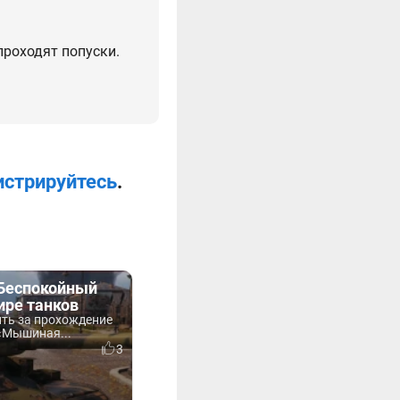
проходят попуски.
истрируйтесь
.
«Беспокойный
ире танков
ть за прохождение
«Мышиная...
3