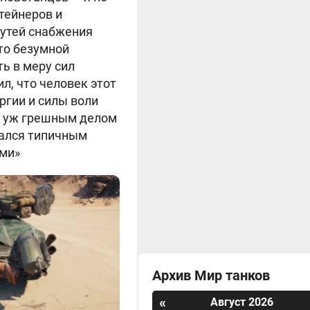
тейнеров и
путей снабжения
то безумной
ть в меру сил
л, что человек этот
ергии и силы воли
 я уж грешным делом
азался типичным
ами»
Архив Мир танков
«
Август 2026