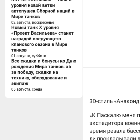
уровня новой ветки
автопушек Сборной наций в
Мире танков
02 августа, воскресенье
Новый танк X уровня
«Проект Васильева» станет
наградой следующего
кланового сезона в Мире
танков
01 августа, суббота
Все скидки и бонусы ко Дню
рождения Мира танков: x5
за победу, скидки на
технику, оборудование и
экипаж
05 августа, среда
3D-стиль «Анаконд
«К Паскалю меня п
экспедитора военн
время резала басс
ли прокладывали до