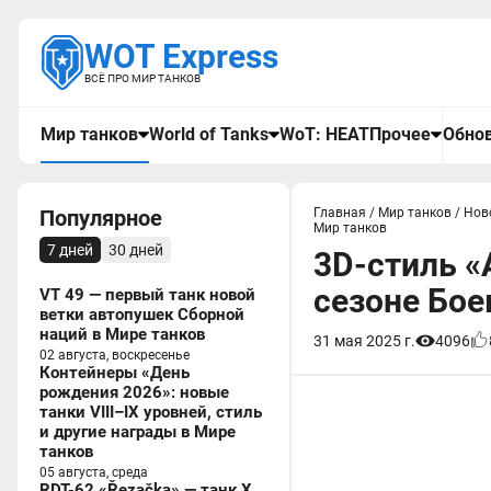
WOT Express
ВСЁ ПРО МИР ТАНКОВ
Мир танков
World of Tanks
WoT: HEAT
Прочее
Обнов
Популярное
Главная
/
Мир танков
/
Нов
Мир танков
7 дней
30 дней
3D-стиль «
сезоне Бое
VT 49 — первый танк новой
ветки автопушек Сборной
наций в Мире танков
31 мая 2025 г.
4096
02 августа, воскресенье
Контейнеры «День
рождения 2026»: новые
танки VIII–IX уровней, стиль
и другие награды в Мире
танков
05 августа, среда
RDT-62 «Řezačka» — танк X