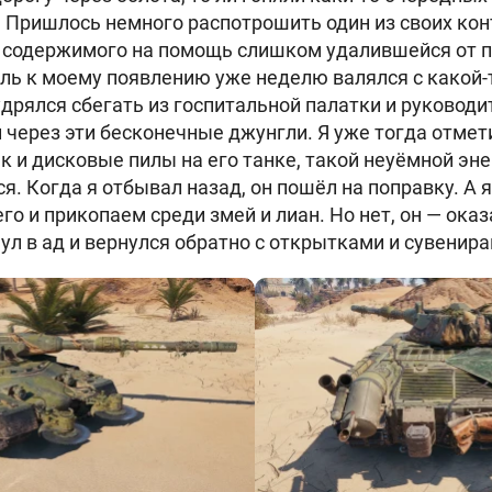
. Пришлось немного распотрошить один из своих кон
ь содержимого на помощь слишком удалившейся от 
ль к моему появлению уже неделю валялся с какой-
дрялся сбегать из госпитальной палатки и руководи
 через эти бесконечные джунгли. Я уже тогда отмети
ак и дисковые пилы на его танке, такой неуёмной эн
ся. Когда я отбывал назад, он пошёл на поправку. А
его и прикопаем среди змей и лиан. Но нет, он — ок
ул в ад и вернулся обратно с открытками и сувенир