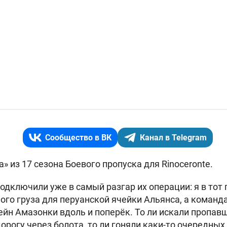
Сообщество в ВК
Канал в Telegram
а» из
17 сезона Боевого пропуска
для
Rinoceronte.
одключили уже в самый разгар их операции: я в тот 
ого груза для перуанской ячейки Альянса, а команда
ейн Амазонки вдоль и поперёк. То ли искали пропавш
рогу через болота, то ли гоняли каки-то очередных