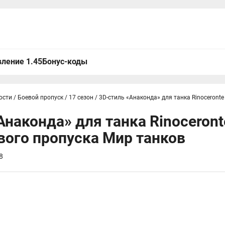
ление 1.45
Бонус-коды
ости
/
Боевой пропуск
/
17 сезон
/
3D-стиль «Анаконда» для танка Rinoceronte
Анаконда» для танка Rinoceront
вого пропуска Мир танков
8