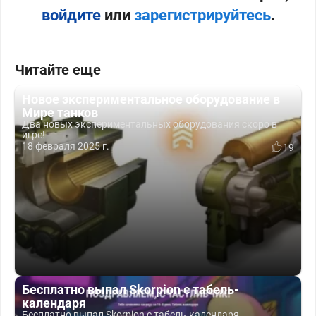
войдите
или
зарегистрируйтесь
.
Читайте еще
Новое экспериментальное оборудование в
Мире танков
Два новых экспериментальных оборудования скоро в
игре!
18 февраля 2025 г.
19
Бесплатно выпал Skorpion с табель-
календаря
Бесплатно выпал Skorpion с табель-календаря.