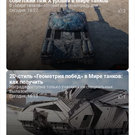
советский тяж X уровня в Мире танков
В «Мире танков» готовят новую награду для...
Сегодня, 18:27
2
2D-стиль «Геометрия побед» в Мире танков:
как получить
Награда доступна только участникам специальных
Вылазок,...
Сегодня, 18:13
1