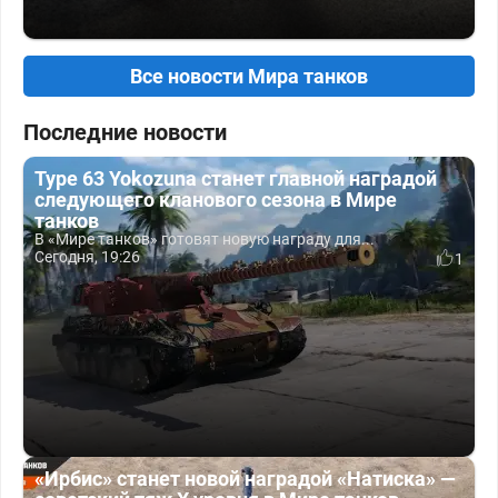
Все новости Мира танков
Последние новости
Type 63 Yokozuna станет главной наградой
следующего кланового сезона в Мире
танков
В «Мире танков» готовят новую награду для...
Сегодня, 19:26
1
«Ирбис» станет новой наградой «Натиска» —