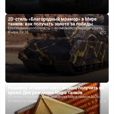
2D-стиль «Благородный мрамор» в Мире
танков: как получать золото за победы
Его главная особенность — возможность зарабатывать...
Вчера, 09:36
2
Нашивку «Главпочтамт» можно получить во
время Дня рождения Мира танков
Во время события «День рождения Мира танков 2026»...
05 августа, среда
5