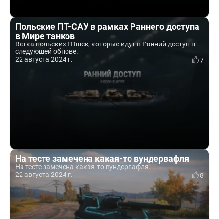
Польские ПТ-САУ в рамках Раннего доступа
в Мире танков
Ветка польских ПТшек, которые идут в Ранний доступ в
следующей обнове.
22 августа 2024 г.
7
На тесте замечена какая-то вундервафля
На тесте замечена какая-то вундервафля.
22 августа 2024 г.
8