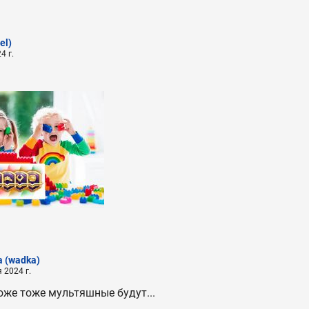
el)
4 г.
a
(wadka)
 2024 г.
оже тоже мультяшные будут...