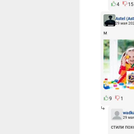
4
15
Astel
(Ast
29 мая 202
м
9
1
wadk
29 мая
стили пох