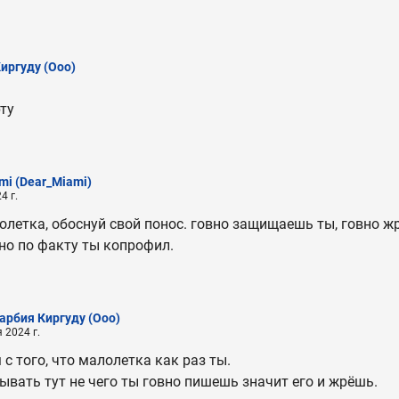
иргуду
(Ooo)
рту
mi
(Dear_Miami)
4 г.
олетка, обоснуй свой понос. говно защищаешь ты, говно ж
но по факту ты копрофил.
арбия Киргуду
(Ooo)
 2024 г.
 с того, что малолетка как раз ты.
ывать тут не чего ты говно пишешь значит его и жрёшь.