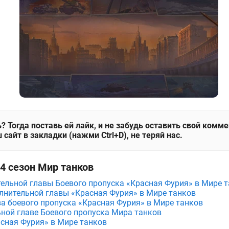
? Тогда поставь ей лайк, и не забудь оставить свой комм
 сайт в закладки (нажми Ctrl+D), не теряй нас.
14 сезон Мир танков
тельной главы Боевого пропуска «Красная Фурия» в Мире 
лнительной главы «Красная Фурия» в Мире танков
а боевого пропуска «Красная Фурия» в Мире танков
льной главе Боевого пропуска Мира танков
асная Фурия» в Мире танков