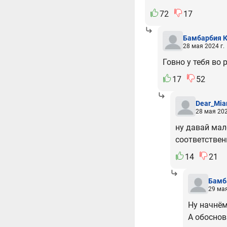
72
17
Бамбарбия К
28 мая 2024 г.
Говно у тебя во 
17
52
Dear_Mia
28 мая 202
ну давай мал
соответствен
14
21
Бамб
29 мая
Ну начнём
А обоснов