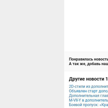
Понравилась новость
А так же, добавь наш
Другие новости 
2D-стили из дополни
Объявлен старт допо
Дополнительная глав
M-VII-Y в дополните
Боевой пропуск: «Кр