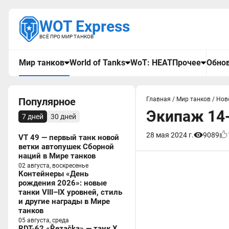
WOT Express
ВСЁ ПРО МИР ТАНКОВ
Мир танков
World of Tanks
WoT: HEAT
Прочее
Обнов
Популярное
Главная
/
Мир танков
/
Нов
Экипаж 14-
7 дней
30 дней
28 мая 2024 г.
9089
VT 49 — первый танк новой
ветки автопушек Сборной
наций в Мире танков
02 августа, воскресенье
Контейнеры «День
рождения 2026»: новые
танки VIII–IX уровней, стиль
и другие награды в Мире
танков
05 августа, среда
RDT-62 «Řezačka» — танк X