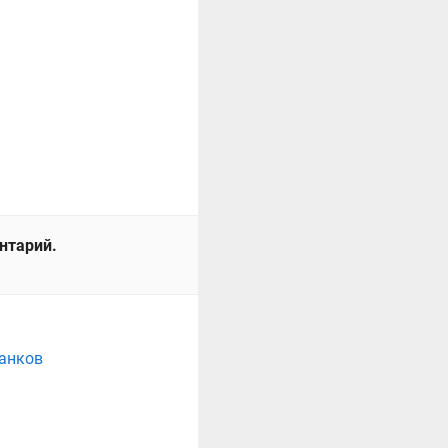
ентарий.
танков