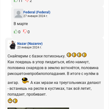
11
2
Federal
(Federal)
27 января 2024 г.
В марте
0
0
Nazar
(Nazarov)
23 января 2024 г.
Снайперим с базки потихоньку.
Как поедешь в упор пиздиться, ебло намнут,
половина снарядов в землю воткнётся, половина
рикошетонепробилопопадания. В итоге с нулём в
ангар.
А как мрази на треугольниках делают
- встанешь на респе в кустиках, так всё летит,
попадает, пробивает.