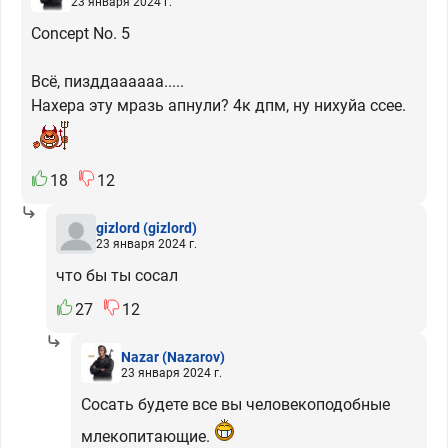
23 января 2024 г.
Concept No. 5
Всё, пизддаааааа.....
Нахера эту мразь апнули? 4к дпм, ну нихуйа ссее.
18
12
gizlord
(gizlord)
23 января 2024 г.
что бы ты сосал
27
12
Nazar
(Nazarov)
23 января 2024 г.
Сосать будете все вы человекоподобные
млекопитающие.