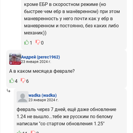
кроме ЕБР в скоростном режиме (но
быстрее чем ебр в манёвренном) при этом
маневренность у него почти как у ебр в
маневренном и постоянно, без каких либо
механик))
1
0
Андрей
(perec1962)
23 января 2024 г.
А в каком месяце,в феврале?
4
6
wadka
(wadka)
23 января 2024 г.
февраль через 7 дней, ещё даже обновление
1.24 не вышло...тебе же русским по белому
написали "со стартом обновления 1.25"