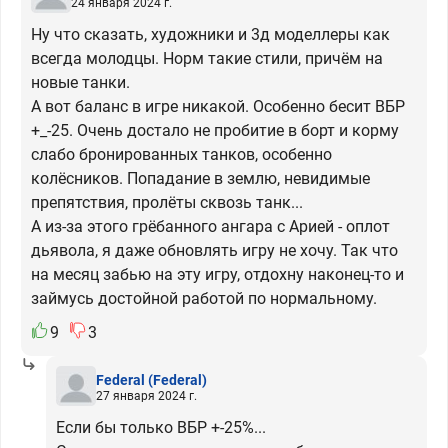
24 января 2024 г.
Ну что сказать, художники и 3д моделлеры как
всегда молодцы. Норм такие стили, причём на
новые танки.
А вот баланс в игре никакой. Особенно бесит ВБР
+_-25. Очень достало не пробитие в борт и корму
слабо бронированных танков, особенно
колёсников. Попадание в землю, невидимые
препятствия, пролёты сквозь танк...
А из-за этого грёбанного ангара с Арией - оплот
дьявола, я даже обновлять игру не хочу. Так что
на месяц забью на эту игру, отдохну наконец-то и
займусь достойной работой по нормальному.
9
3
Federal
(Federal)
27 января 2024 г.
Если бы только ВБР +-25%...