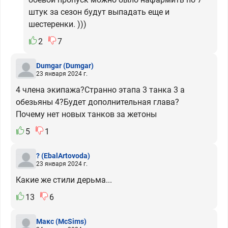
штук за сезон будут выпадать еще и
шестеренки. )))
2
7
Dumgar
(Dumgar)
23 января 2024 г.
4 члена экипажа?Странно этапа 3 танка 3 а
обезьяны 4?Будет дополнительная глава?
Почему нет новых танков за жетоны
5
1
?
(EbalArtovoda)
23 января 2024 г.
Какие же стили дерьма...
13
6
Макс
(McSims)