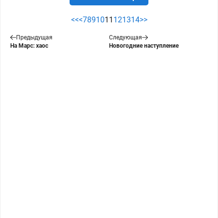
<<
<
7
8
9
10
11
12
13
14
>>
Предыдущая
Следующая
На Марс: хаос
Новогодние наступление