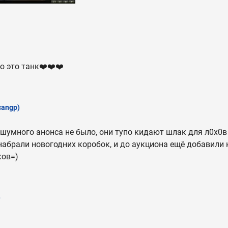
ю это танк❤️❤️❤️
cangp)
, шумного анонса не было, они тупо кидают шлак для л0х0
 набрали новогодних коробок, и до аукциона ещё добавили 
ков=)
)