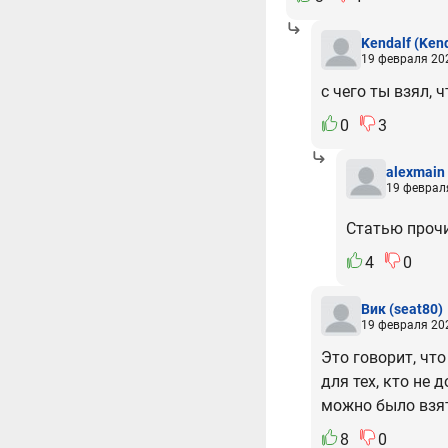
Kendalf
(Kend
19 февраля 202
с чего ты взял, 
0
3
alexmain
19 февраля
Статью проч
4
0
Вик
(seat80)
19 февраля 202
Это говорит, что
для тех, кто не 
можно было взят
8
0