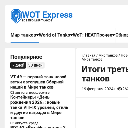
WOT Express
ВСЁ ПРО МИР ТАНКОВ
Мир танков
World of Tanks
WoT: HEAT
Прочее
Обнов
Популярное
Главная
/
Мир танков
/
Нов
Мире танков
7 дней
30 дней
Итоги трет
танков
VT 49 — первый танк новой
ветки автопушек Сборной
наций в Мире танков
19 февраля 2024 г.
26
02 августа, воскресенье
Контейнеры «День
рождения 2026»: новые
танки VIII–IX уровней, стиль
и другие награды в Мире
танков
05 августа, среда
RDT-62 «Řezačka» — танк X