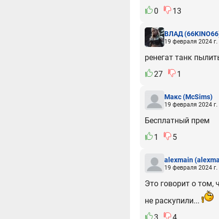
0
13
ВЛАД
(66KINO66
19 февраля 2024 г.
ренегат танк пылить
27
1
Макс
(McSims)
19 февраля 2024 г.
Бесплатный прем
1
5
alexmain
(alexma
19 февраля 2024 г.
Это говорит о том,
не раскупили...
3
4