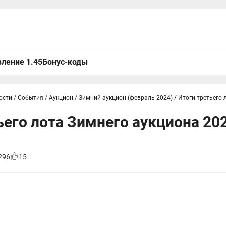
ление 1.45
Бонус-коды
ости
/
События
/
Аукцион
/
Зимний аукцион (февраль 2024)
/
Итоги третьего 
ьего лота Зимнего аукциона 20
296
15