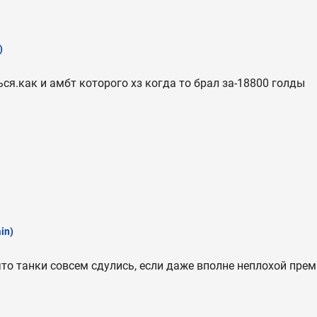
)
ся.как и амбт которого хз когда то брал за-18800 голды
in)
 что танки совсем сдулись, если даже вполне неплохой пре