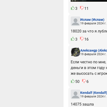
3
11
Ислам
(Ислам)
19 февраля 2024 г.
18020 за что я лубл
3
16
Алеkcaнgp
(Alek
19 февраля 2024 г.
Если честно по мне
деньги в этом году
же высосать с игро
50
6
Kendalf
(Kendalf
19 февраля 2024 г.
14075 зашла