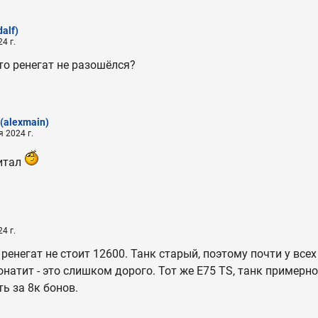
alf)
4 г.
что ренегат не разошёлся?
(alexmain)
 2024 г.
итал
4 г.
 ренегат не стоит 12600. Танк старый, поэтому почти у всех
донатит - это слишком дорого. Тот же Е75 TS, танк примерно
ь за 8к бонов.