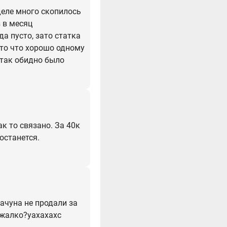
деле много скопилось
 в месяц
а пусто, зато статка
к то что хорошо одному
е так обидно было
ак то связано. За 40к
останется.
рачуна не продали за
,жалко?уахахахс