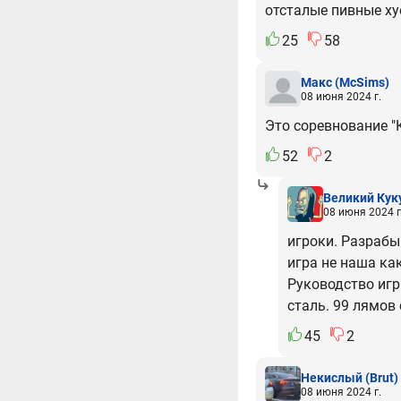
отсталые пивные х
25
58
Макс
(McSims)
08 июня 2024 г.
Это соревнование "
52
2
Великий Кук
08 июня 2024 г
игроки. Разрабы
игра не наша как
Руководство игр
сталь. 99 лямов 
45
2
Некислый
(Brut)
08 июня 2024 г.