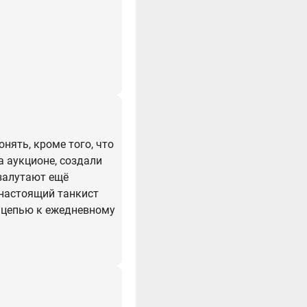
онять, кроме того, что
а аукционе, создали
 залутают ещё
 настоящий танкист
я цепью к ежедневному