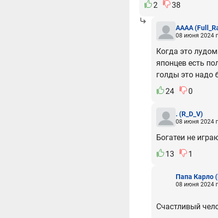
2
38
AAAA
(Full_R
08 июня 2024 г
Когда это лудом
японцев есть по
голды это надо 
24
0
.
(R_D_V)
08 июня 2024 г
Богатеи не игра
13
1
Папа Карло
(
08 июня 2024 г
Счастливый челов