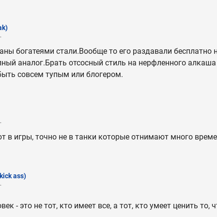
ak)
.
аны богатеями стали.Вообще то его раздавали бесплатно н
лный аналог.Брать отсосный стиль на нерфленного алкаша
быть совсем тупым или блогером.
.
ют в игры, точно не в танки которые отнимают много време
kick ass)
.
ек - это не тот, кто имеет все, а тот, кто умеет ценить то, 