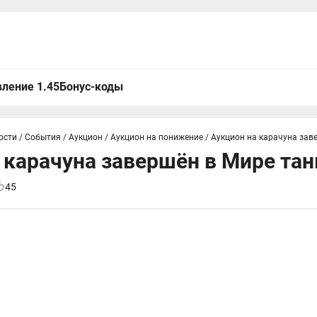
ление 1.45
Бонус-коды
ости
/
События
/
Аукцион
/
Аукцион на понижение
/
Аукцион на карачуна зав
 карачуна завершён в Мире тан
45