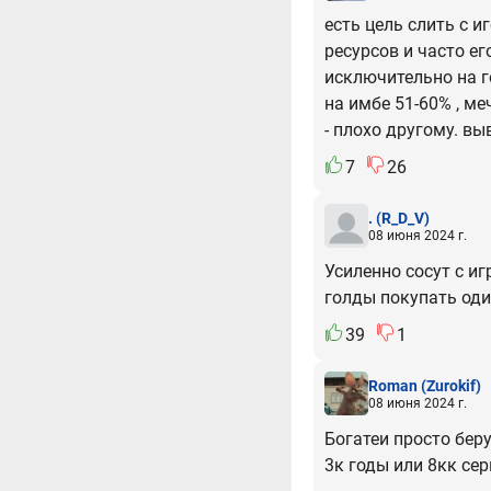
есть цель слить с 
ресурсов и часто е
исключительно на го
на имбе 51-60% , ме
- плохо другому. вы
7
26
.
(R_D_V)
08 июня 2024 г.
Усиленно сосут с иг
голды покупать оди
39
1
Roman
(Zurokif)
08 июня 2024 г.
Богатеи просто беру
3к годы или 8кк се