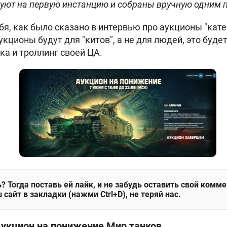
дуют на первую инстанцию и собраны вручную одним
ебя, как было сказано в интервью про аукционы "кат
укционы будут для "китов", а не для людей, это буде
ка и троллинг своей ЦА.
? Тогда поставь ей лайк, и не забудь оставить свой комм
 сайт в закладки (нажми Ctrl+D), не теряй нас.
Аукцион на понижение Мир танков