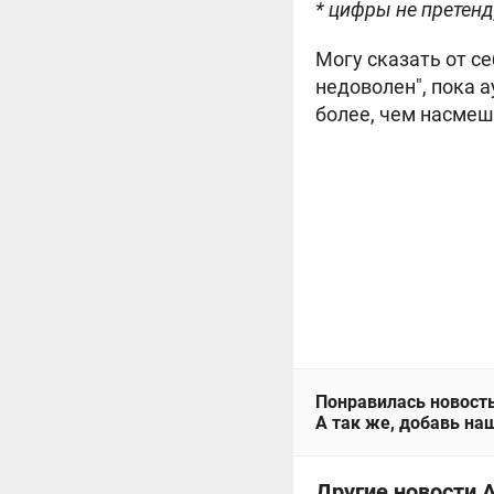
* цифры не претен
Могу сказать от с
недоволен", пока а
более, чем насмеш
Понравилась новость
А так же, добавь наш
Другие новости 