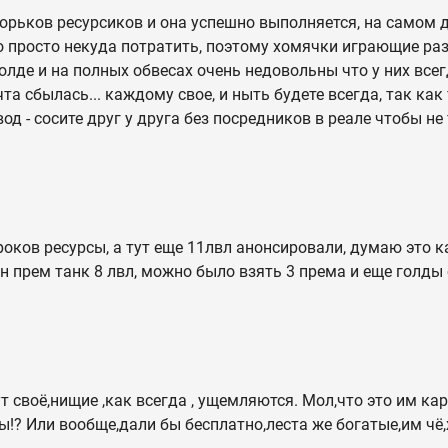
игорьков ресурсиков и она успешно выполняется, на самом 
го просто некуда потратить, поэтому хомячки играющие раз
лде и на полных обвесах очень недовольны что у них всегд
чта сбылась... каждому свое, и ныть будете всегда, так ка
вод - сосите друг у друга без посредников в реале чтобы н
роков ресурсы, а тут еще 11лвл анонсировали, думаю это к
н прем танк 8 лвл, можно было взять 3 према и еще голды 
т своё,нищие ,как всегда , ущемляются. Мол,что это им ка
ры!? Или вообще,дали бы бесплатно,леста же богатые,им чё