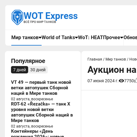
WOT Express
ВСЁ ПРО МИР ТАНКОВ
Мир танков
World of Tanks
WoT: HEAT
Прочее
Обнов
Популярное
Главная
/
Мир танков
/
Нов
Аукцион на
7 дней
30 дней
07 июня 2024 г.
7750
VT 49 — первый танк новой
ветки автопушек Сборной
наций в Мире танков
02 августа, воскресенье
RDT-62 «Řezačka» — танк X
уровня новой ветки
автопушек Сборной наций в
Мире танков
02 августа, воскресенье
Контейнеры «День
рождения 2026»: новые