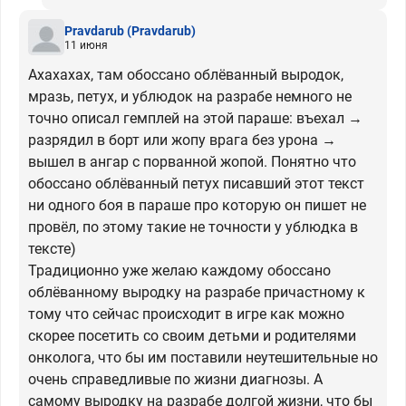
Pravdarub
(Pravdarub)
11 июня
Ахахахах, там обоссано облёванный выродок,
мразь, петух, и ублюдок на разрабе немного не
точно описал гемплей на этой параше: въехал →
разрядил в борт или жопу врага без урона →
вышел в ангар с порванной жопой. Понятно что
обоссано облёванный петух писавший этот текст
ни одного боя в параше про которую он пишет не
провёл, по этому такие не точности у ублюдка в
тексте)
Традиционно уже желаю каждому обоссано
облёванному выродку на разрабе причастному к
тому что сейчас происходит в игре как можно
скорее посетить со своим детьми и родителями
онколога, что бы им поставили неутешительные но
очень справедливые по жизни диагнозы. А
самому выродку на разрабе долгой жизни, что бы