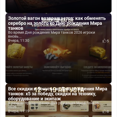
Золотой вагон возвращается: как обменять
серебро на золото ко Дню рождения Мира
танков
Во время Дня рождения Мира танков 2026 игроки
вновь...
Вчера, 11:30
5
Все скидки и бонусы ко Дню рождения Мира
танков: x5 за победу, скидки на технику,
оборудование и экипаж
В рамках празднования Дня рождения Мира танков
2026...
Вчера, 11:19
8