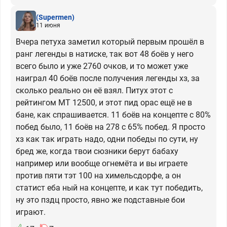
(Supermen)
11 июня
Вчера петуха заметил который первым прошёл в
ранг легенды в натиске, так вот 48 боёв у него
всего было и уже 2760 очков, и то может уже
наиграл 40 боёв после получения легенды хз, за
сколько реально он её взял. Питух этот с
рейтингом МТ 12500, и этот пид орас ещё не в
бане, как спрашивается. 11 боёв на концепте с 80%
побед было, 11 боёв на 278 с 65% побед. Я просто
хз как так играть надо, одни победы по сути, ну
бред же, когда твои сюзники берут бабаху
например или вообще огнемёта и вы играете
против пяти тэт 100 на химельсдорфе, а он
статист еба ный на концепте, и как тут победить,
ну это пздц просто, явно же подставные бои
играют.