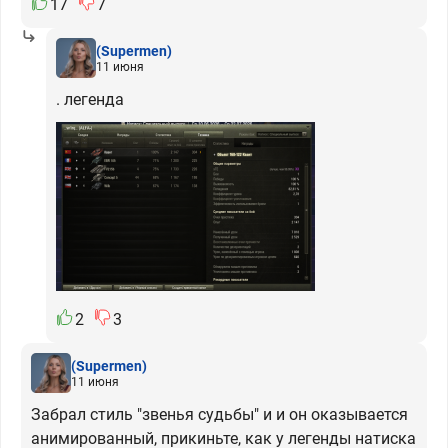
17
7
(Supermen)
11 июня
. легенда
2
3
(Supermen)
11 июня
Забрал стиль "звенья судьбы" и и он оказывается
анимированный, прикиньте, как у легенды натиска