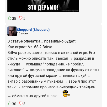
38
5
Sheppard
(Sheppard)
10 июня
В статье опечатка... правильно будет:
Как играет Vz. 68-2 Britva
Britva раскрывается только в активной игре. Его
стиль можно описать так: въехал → разрядил в
никуда → услышал "попадание, не пробил,
рикошет" → получил попадание на фуллку от арты
или другой фугасной мрази → вышел нахуй в
ангар с разорванным пуканом → забыл про этот
танк → вспомнил про него в очередной трейд-ин
→ обменял на другой шлак...
30
3