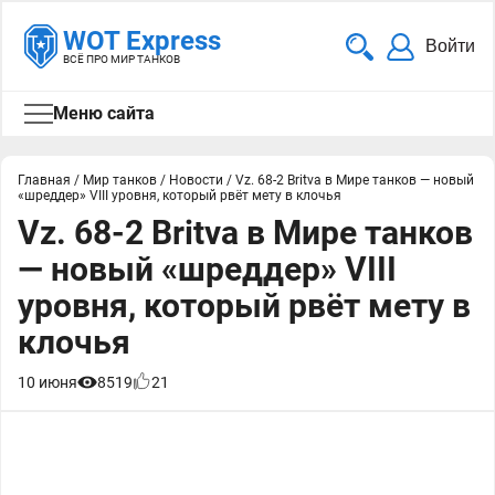
WOT Express
Войти
ВСЁ ПРО МИР ТАНКОВ
Меню сайта
Главная
/
Мир танков
/
Новости
/
Vz. 68-2 Britva в Мире танков — новый
«шреддер» VIII уровня, который рвёт мету в клочья
Vz. 68-2 Britva в Мире танков
— новый «шреддер» VIII
уровня, который рвёт мету в
клочья
10 июня
8519
21