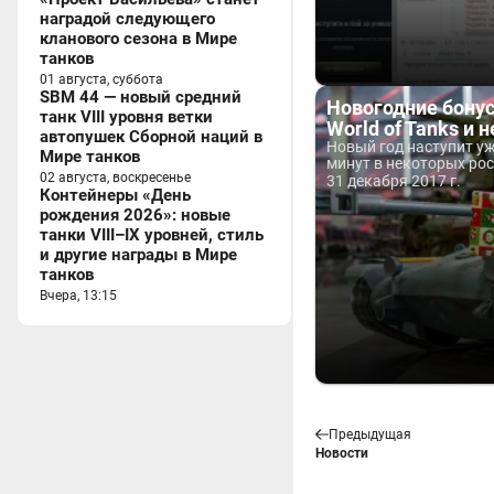
наградой следующего
кланового сезона в Мире
танков
01 августа, суббота
SBM 44 — новый средний
Новогодние бону
танк VIII уровня ветки
World of Tanks и н
автопушек Сборной наций в
Новый год наступит уж
Мире танков
минут в некоторых рос
02 августа, воскресенье
31 декабря 2017 г.
Контейнеры «День
рождения 2026»: новые
танки VIII–IX уровней, стиль
и другие награды в Мире
танков
Вчера, 13:15
Предыдущая
Новости