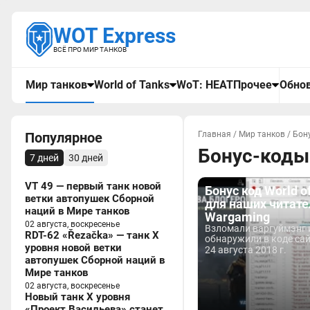
WOT Express
ВСЁ ПРО МИР ТАНКОВ
Мир танков
World of Tanks
WoT: HEAT
Прочее
Обнов
Популярное
Главная
/
Мир танков
/
Бон
Бонус-коды
7 дней
30 дней
VT 49 — первый танк новой
Бонус код World o
ветки автопушек Сборной
для наших читате
наций в Мире танков
Wargaming
02 августа, воскресенье
Взломали варгуймэнг 
RDT-62 «Řezačka» — танк X
обнаружили в коде сай
уровня новой ветки
24 августа 2018 г.
автопушек Сборной наций в
Мире танков
02 августа, воскресенье
Новый танк X уровня
«Проект Васильева» станет