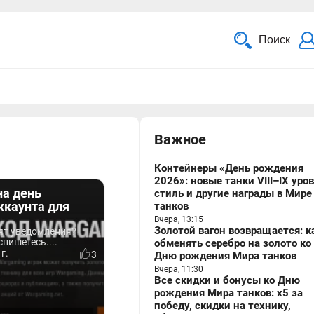
Поиск
Важное
Контейнеры «День рождения
2026»: новые танки VIII–IX уро
на день
стиль и другие награды в Мире
ккаунта для
танков
Вчера, 13:15
Золотой вагон возвращается: к
оят уведомления?
спишетесь....
обменять серебро на золото ко
г.
3
Дню рождения Мира танков
Вчера, 11:30
Все скидки и бонусы ко Дню
рождения Мира танков: x5 за
победу, скидки на технику,