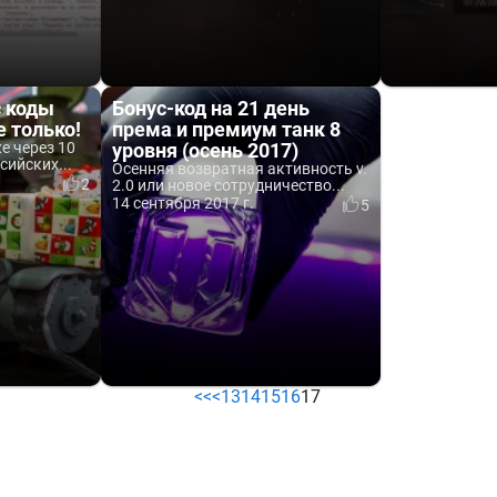
с коды
Бонус-код на 21 день
е только!
према и премиум танк 8
е через 10
уровня (осень 2017)
сийских...
Осенняя возвратная активность v.
2
2.0 или новое сотрудничество...
14 сентября 2017 г.
5
<<
<
13
14
15
16
17