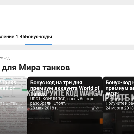
ление 1.45
Бонус-коды
ус-коды
 для Мира танков
f Tanks
Бонус код на три дня
Бонус-код 
лей от
премиум аккаунта World of
премиум а
Tanks.
WOT.
и
UPD1: КОНЧИЛСЯ, очень быстро
Не спите и ст
та Битвы...
разобрали. Стоят...
Получите и ра
28 мая 2018 г.
24 марта 2018 
1
2