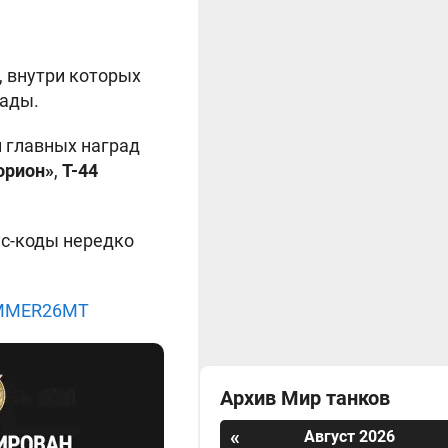
 внутри которых
рады.
и главных наград
орион»
,
Т-44
ус-коды нередко
SUMMER26MT
Архив Мир танков
«
Август 2026