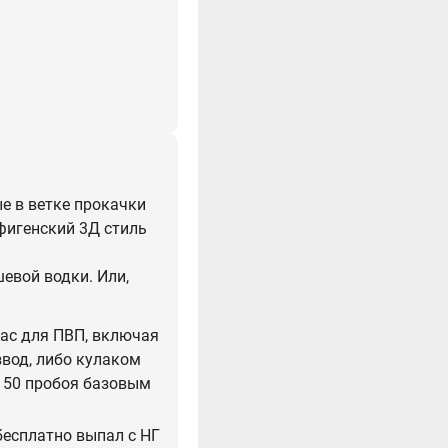
ые в ветке прокачки
офигенский 3Д стиль
шевой водки. Или,
йчас для ПВП, включая
звод, либо кулаком
 150 пробоя базовым
 бесплатно выпал с НГ