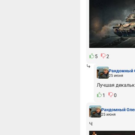
5
2
Рандомный 
25 июня
Лучшая декальк
1
0
Рандомный Оле
25 июня
Ч