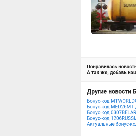
Понравилась новость
А так же, добавь наш
Другие новости 
Бонус-код MTWORLDCU
Бонус-код MED26MT д
Бонус-код 0307BELA
Бонус-код 1206RUSSI
Актуальные бонус-ко