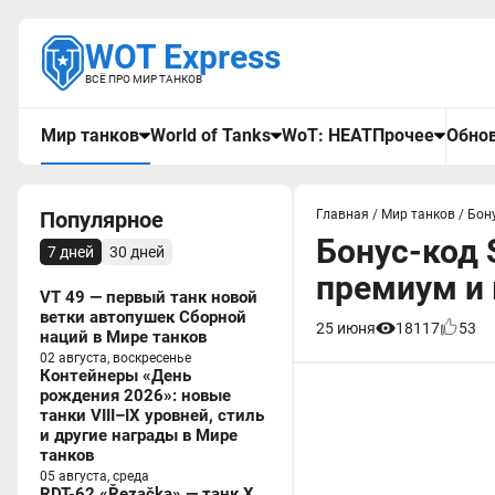
WOT Express
ВСЁ ПРО МИР ТАНКОВ
Мир танков
World of Tanks
WoT: HEAT
Прочее
Обнов
Популярное
Главная
/
Мир танков
/
Бон
Бонус-код 
7 дней
30 дней
премиум и
VT 49 — первый танк новой
ветки автопушек Сборной
25 июня
18117
53
наций в Мире танков
02 августа, воскресенье
Контейнеры «День
рождения 2026»: новые
танки VIII–IX уровней, стиль
и другие награды в Мире
танков
05 августа, среда
RDT-62 «Řezačka» — танк X