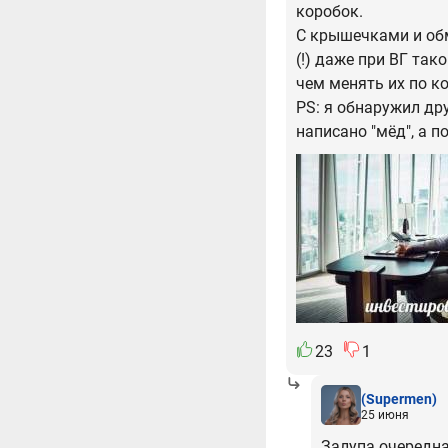
коробок.
С крышечками и обм
(!) даже при ВГ так
чем менять их по ко
PS: я обнаружил др
написано "мёд", а п
23
1
(Supermen)
25 июня
Залупа очередная