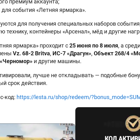
ого премиум аккаунта;
 для события «Летняя ярмарка».
ются для получения специальных наборов события,
ю технику, контейнеры «Арсенал», мёд и другие наг
тняя ярмарка» проходит с
25 июня по 8 июля
, а сред
влены
Vz. 68-2 Britva
,
ИС-7 «Драгун»
,
Объект 268/4 «М
 «Черномор»
и другие машины.
ктивировали, лучше не откладывать — подобные бон
й срок действия.
с-код:
https://lesta.ru/shop/redeem/?bonus_mode=