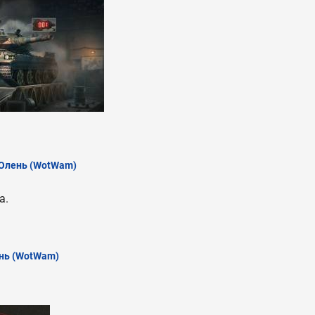
Олень
(WotWam)
а.
нь
(WotWam)