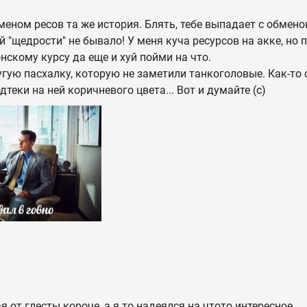
еном ресов та же история. Блять, тебе выпадает с обмено
ой "щедрости" не бывало! У меня куча ресурсов на акке, но 
нскому курсу да еще и хуй пойми на что.
угую пасхалку, которую не заметили танкоголовые. Как-то 
одтеки на ней коричневого цвета... Вот и думайте (с)
 от глесты короче, а я то надеялся на чтото интересное