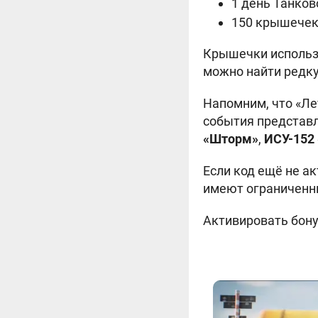
1 день Танков
150 крышечек
Крышечки использу
можно найти редку
Напомним, что «Ле
события предста
«Шторм»
,
ИСУ-152
Если код ещё не а
имеют ограниченны
Активировать бону