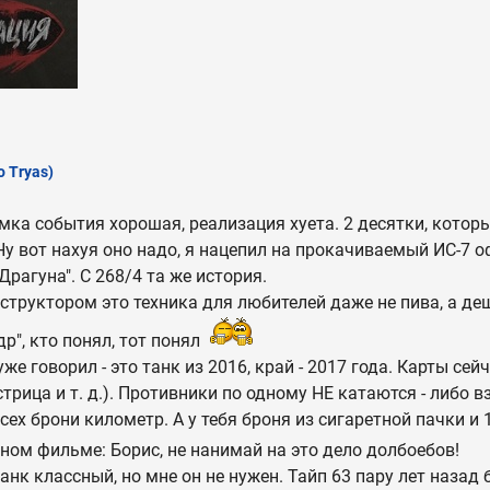
o Tryas)
умка события хорошая, реализация хуета. 2 десятки, котор
 Ну вот нахуя оно надо, я нацепил на прокачиваемый ИС-7 
"Драгуна". С 268/4 та же история.
еструктором это техника для любителей даже не пива, а де
др", кто понял, тот понял
же говорил - это танк из 2016, край - 2017 года. Карты се
трица и т. д.). Противники по одному НЕ катаются - либо в
сех брони километр. А у тебя броня из сигаретной пачки и
ном фильме: Борис, не нанимай на это дело долбоебов!
анк классный, но мне он не нужен. Тайп 63 пару лет назад