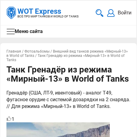
WOT Express
Войти
ВСЁ ПРО МИР ТАНКОВ И WORLD OF TANKS
Меню сайта
Главная
/
Фотоальбомы
/
Внешний вид танков режима «Мирный-13»
в World of Tanks
/
Танк Гренадёр из режима «Мирный-13» в World of
Tanks
Танк Гренадёр из режима
«Мирный-13» в World of Tanks
Гренадёр (США, ЛТ-9, ивентовый) - аналог T49,
фугасное орудие с системой дозарядки на 2 снаряда.
// Для режима «Мирный-13» в World of Tanks.
1